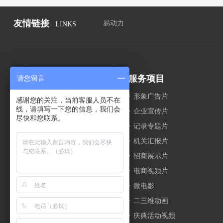
友情链接
易动力
LINKS
关于我们
服务项目
请您留言
·
华影介绍
·
形象广告片
感谢您的关注，当前客服人员不在
线，请填写一下您的信息，我们会
·
华影文化
·
企业宣传片
尽快和您联系。
·
华影团队
·
记录专题片
·
华影荣誉
·
机关汇报片
·
拍摄花絮
·
招商展示片
·
拍摄设备
·
电商视频片
·
微电影
·
二三维动画
·
庆典活动视频