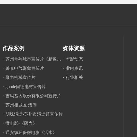
作品案例
媒体资源
·
苏州常熟城市宣传片《精致常
·
华影动态
熟》
·
莱克电气形象宣传片
·
业内资讯
·
聚力机械宣传片
·
行业相关
·
goode固德电材宣传片
·
吉玛基因股份有限公司宣传片
·
苏州相城区 漕湖
·
明珠渭塘-苏州市渭塘镇宣传片
·
微电影-《顾念》
·
通安镇环保微电影《活水》