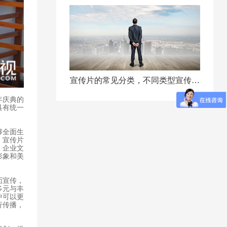
片？
宣传片的常见分类，不同类型宣传片
年庆典的
的内容特...
具有统一
够全面生
，宣传片
、企业文
形象和美
面宣传，
多元与丰
中可以更
行传播，